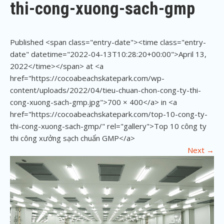
thi-cong-xuong-sach-gmp
Published <span class="entry-date"><time class="entry-
date" datetime="2022-04-13T10:28:20+00:00">April 13,
2022</time></span> at <a
href="https://cocoabeachskatepark.com/wp-
content/uploads/2022/04/tieu-chuan-chon-cong-ty-thi-
cong-xuong-sach-gmp.jpg">700 × 400</a> in <a
href="https://cocoabeachskatepark.com/top-10-cong-ty-
thi-cong-xuong-sach-gmp/" rel="gallery">Top 10 công ty
thi công xưởng sạch chuẩn GMP</a>
Next
→