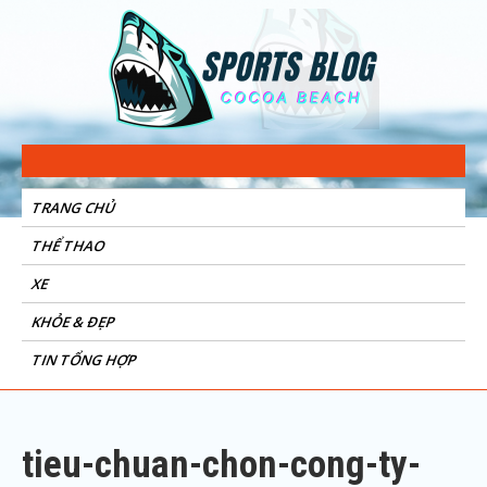
Sports Blog
Cocoa Beach
TRANG CHỦ
THỂ THAO
XE
KHỎE & ĐẸP
TIN TỔNG HỢP
tieu-chuan-chon-cong-ty-