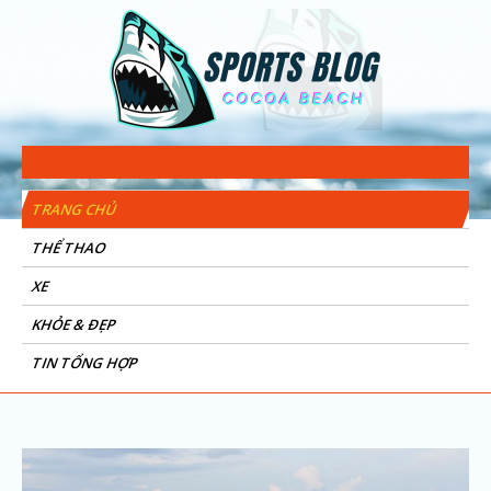
Sports Blog
Cocoa Beach
TRANG CHỦ
THỂ THAO
XE
KHỎE & ĐẸP
TIN TỔNG HỢP