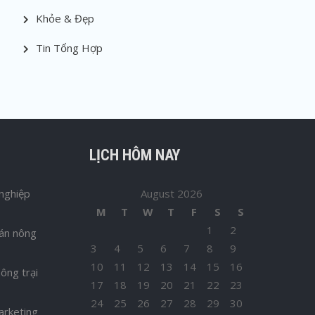
Khỏe & Đẹp
Tin Tổng Hợp
LỊCH HÔM NAY
nghiệp
August 2026
M
T
W
T
F
S
S
1
2
bán nông
3
4
5
6
7
8
9
10
11
12
13
14
15
16
ông trại
17
18
19
20
21
22
23
24
25
26
27
28
29
30
arketing