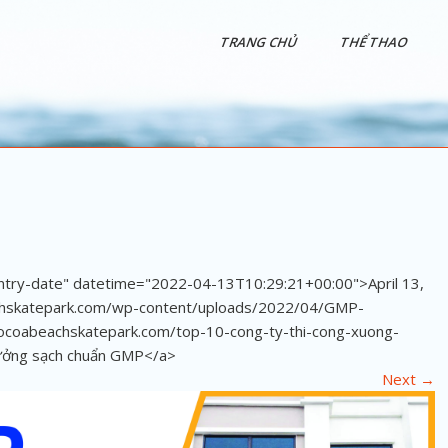
TRANG CHỦ
THỂ THAO
entry-date" datetime="2022-04-13T10:29:21+00:00">April 13,
achskatepark.com/wp-content/uploads/2022/04/GMP-
cocoabeachskatepark.com/top-10-cong-ty-thi-cong-xuong-
xưởng sạch chuẩn GMP</a>
Next
→