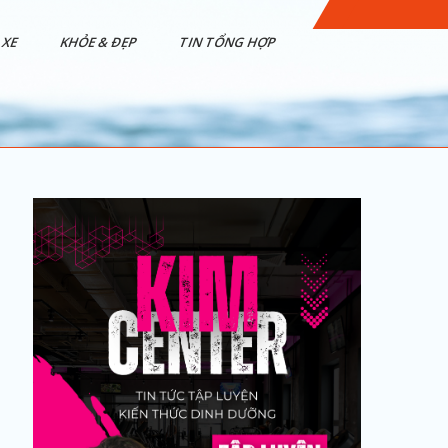
XE
KHỎE & ĐẸP
TIN TỔNG HỢP