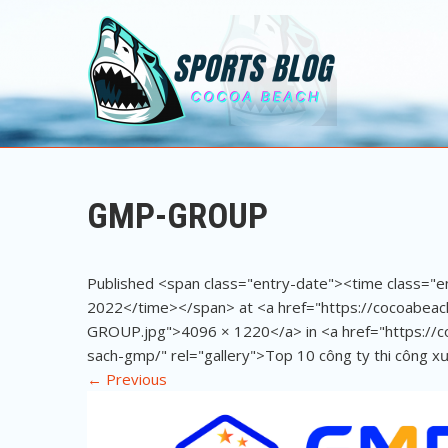
Sports Blog
Cocoa Beach
GMP-GROUP
Published <span class="entry-date"><time class="
2022</time></span> at <a href="https://cocoabe
GROUP.jpg">4096 × 1220</a> in <a href="https://
sach-gmp/" rel="gallery">Top 10 công ty thi công 
←
Previous