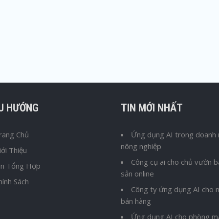
ỀU HƯỚNG
TIN MỚI NHẤT
rang Chủ
Ứng dụng AI trong doanh 
nông nghiệp
iới Thiệu
Công cụ ai cho chủ vườn 
in Tổng Hợp
sản online
hính Sách
Công ty ứng dụng AI cho n
bán hàng
Ứng dụng AI cho phòng m