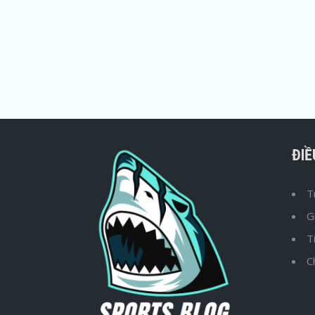
ĐI
T
G
T
C