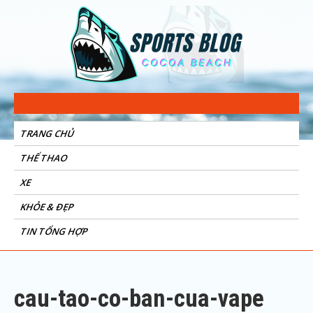
Sports Blog
Cocoa Beach
TRANG CHỦ
THỂ THAO
XE
KHỎE & ĐẸP
TIN TỔNG HỢP
cau-tao-co-ban-cua-vape