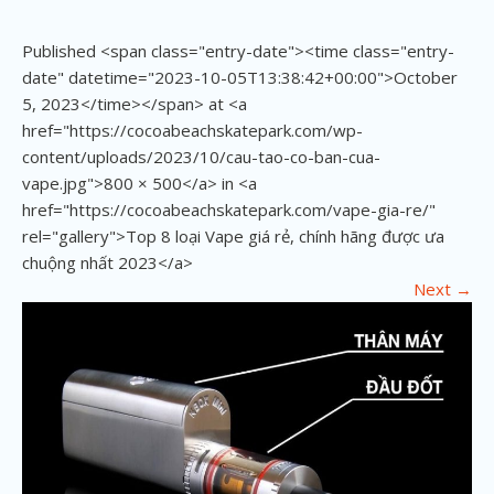
Published <span class="entry-date"><time class="entry-
date" datetime="2023-10-05T13:38:42+00:00">October
5, 2023</time></span> at <a
href="https://cocoabeachskatepark.com/wp-
content/uploads/2023/10/cau-tao-co-ban-cua-
vape.jpg">800 × 500</a> in <a
href="https://cocoabeachskatepark.com/vape-gia-re/"
rel="gallery">Top 8 loại Vape giá rẻ, chính hãng được ưa
chuộng nhất 2023</a>
Next
→