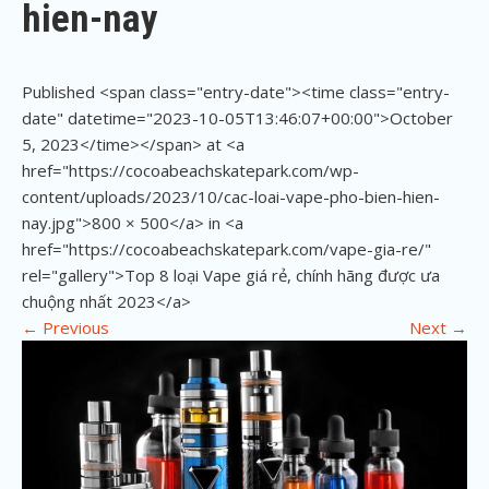
hien-nay
Published <span class="entry-date"><time class="entry-
date" datetime="2023-10-05T13:46:07+00:00">October
5, 2023</time></span> at <a
href="https://cocoabeachskatepark.com/wp-
content/uploads/2023/10/cac-loai-vape-pho-bien-hien-
nay.jpg">800 × 500</a> in <a
href="https://cocoabeachskatepark.com/vape-gia-re/"
rel="gallery">Top 8 loại Vape giá rẻ, chính hãng được ưa
chuộng nhất 2023</a>
←
Previous
Next
→