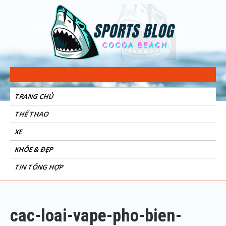
Sports Blog
Cocoa Beach
TRANG CHỦ
THỂ THAO
XE
KHỎE & ĐẸP
TIN TỔNG HỢP
cac-loai-vape-pho-bien-