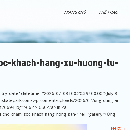
TRANG CHỦ
THỂ THAO
oc-khach-hang-xu-huong-tu-
entry-date" datetime="2026-07-09T00:20:39+00:00">July 9,
chskatepark.com/wp-content/uploads/2026/07/ung-dung-ai-
f26694.jpg">662 × 650</a> in <a
i-cho-cham-soc-khach-hang-nong-san/" rel="gallery">Ứng
Next
→