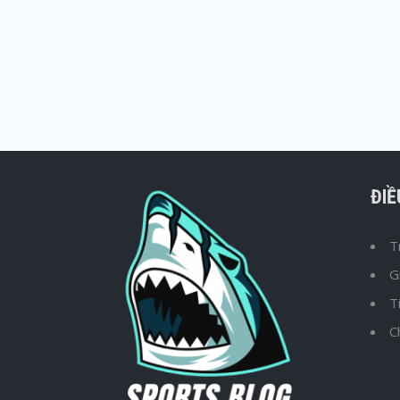
ĐI
T
G
T
C