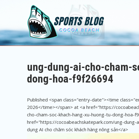
Sports Blog
Cocoa Beach
ung-dung-ai-cho-cham-s
dong-hoa-f9f26694
Published <span class="entry-date"><time class="
2026</time></span> at <a href="https://cocoabea
cho-cham-soc-khach-hang-xu-huong-tu-dong-hoa-f9
href="https://cocoabeachskatepark.com/ung-dung-a
dụng AI cho chăm sóc khách hàng nông sản</a>