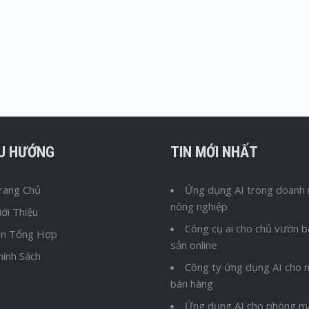
ỀU HƯỚNG
TIN MỚI NHẤT
rang Chủ
Ứng dụng AI trong doanh 
nông nghiệp
iới Thiệu
Công cụ ai cho chủ vườn 
in Tổng Hợp
sản online
hính Sách
Công ty ứng dụng AI cho n
bán hàng
Ứng dụng AI cho phòng m