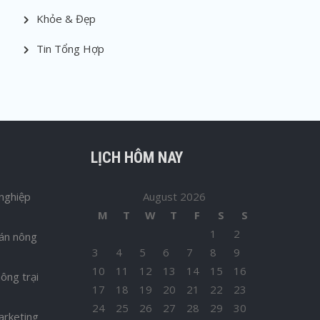
Khỏe & Đẹp
Tin Tổng Hợp
LỊCH HÔM NAY
nghiệp
August 2026
M
T
W
T
F
S
S
1
2
bán nông
3
4
5
6
7
8
9
10
11
12
13
14
15
16
ông trại
17
18
19
20
21
22
23
24
25
26
27
28
29
30
arketing