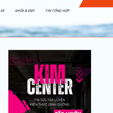
XE
KHỎE & ĐẸP
TIN TỔNG HỢP