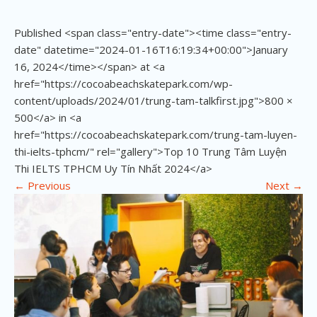
Published <span class="entry-date"><time class="entry-
date" datetime="2024-01-16T16:19:34+00:00">January
16, 2024</time></span> at <a
href="https://cocoabeachskatepark.com/wp-
content/uploads/2024/01/trung-tam-talkfirst.jpg">800 ×
500</a> in <a
href="https://cocoabeachskatepark.com/trung-tam-luyen-
thi-ielts-tphcm/" rel="gallery">Top 10 Trung Tâm Luyện
Thi IELTS TPHCM Uy Tín Nhất 2024</a>
←
Previous
Next
→