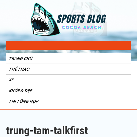
Sports Blog
Cocoa Beach
TRANG CHỦ
THỂ THAO
XE
KHỎE & ĐẸP
TIN TỔNG HỢP
trung-tam-talkfirst