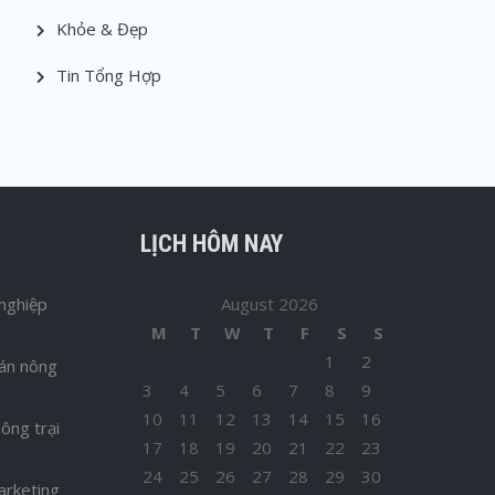
Khỏe & Đẹp
Tin Tổng Hợp
LỊCH HÔM NAY
nghiệp
August 2026
M
T
W
T
F
S
S
1
2
bán nông
3
4
5
6
7
8
9
10
11
12
13
14
15
16
ông trại
17
18
19
20
21
22
23
24
25
26
27
28
29
30
arketing