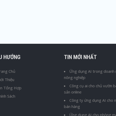
ỀU HƯỚNG
TIN MỚI NHẤT
rang Chủ
Ứng dụng AI trong doanh 
nông nghiệp
iới Thiệu
Công cụ ai cho chủ vườn 
in Tổng Hợp
sản online
hính Sách
Công ty ứng dụng AI cho n
bán hàng
Ứng dụng AI cho phòng m