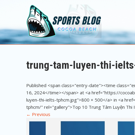
Sports Blog
Cocoa Beach
trung-tam-luyen-thi-ielt
Published <span class="entry-date"><time class="
16, 2024</time></span> at <a href="https://coco
luyen-thi-ielts-tphcm.jpg">800 × 500</a> in <a href
tphcm/" rel="gallery">Top 10 Trung Tâm Luyện Th
←
Previous