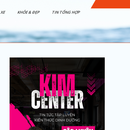
XE
KHỎE & ĐẸP
TIN TỔNG HỢP