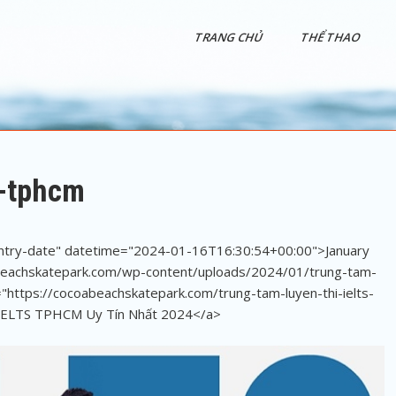
TRANG CHỦ
THỂ THAO
s-tphcm
entry-date" datetime="2024-01-16T16:30:54+00:00">January
abeachskatepark.com/wp-content/uploads/2024/01/trung-tam-
="https://cocoabeachskatepark.com/trung-tam-luyen-thi-ielts-
i IELTS TPHCM Uy Tín Nhất 2024</a>