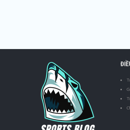
ĐI
T
G
T
C