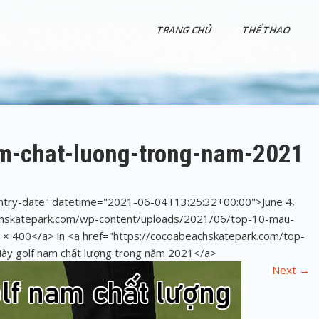
TRANG CHỦ
THỂ THAO
am-chat-luong-trong-nam-2021
entry-date" datetime="2021-06-04T13:25:32+00:00">June 4,
chskatepark.com/wp-content/uploads/2021/06/top-10-mau-
 × 400</a> in <a href="https://cocoabeachskatepark.com/top-
iày golf nam chất lượng trong năm 2021</a>
Next
→