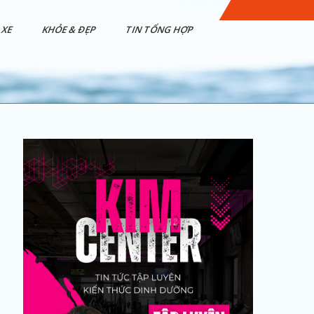
XE
KHỎE & ĐẸP
TIN TỔNG HỢP