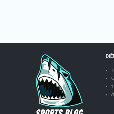
ĐI
T
G
T
C