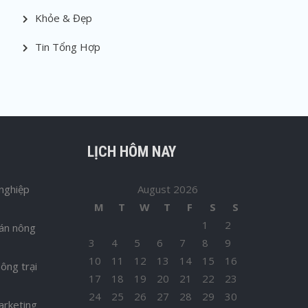
Khỏe & Đẹp
Tin Tổng Hợp
LỊCH HÔM NAY
nghiệp
August 2026
M
T
W
T
F
S
S
1
2
bán nông
3
4
5
6
7
8
9
10
11
12
13
14
15
16
ông trại
17
18
19
20
21
22
23
24
25
26
27
28
29
30
arketing