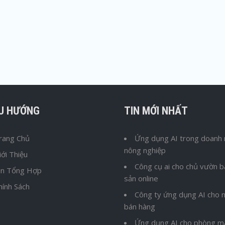
ỀU HƯỚNG
TIN MỚI NHẤT
rang Chủ
Ứng dụng AI trong doanh 
nông nghiệp
iới Thiệu
Công cụ ai cho chủ vườn 
in Tổng Hợp
sản online
hính Sách
Công ty ứng dụng AI cho n
bán hàng
Ứng dụng AI cho phòng m