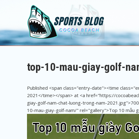
Sports Blog
Cocoa Beach
top-10-mau-giay-golf-n
Published <span class="entry-date"><time class="
2021</time></span> at <a href="https://cocoabea
giay-golf-nam-chat-luong-trong-nam-2021.jpg">700
10-mau-giay-golf-nam/" rel="gallery">Top 10 mẫu g