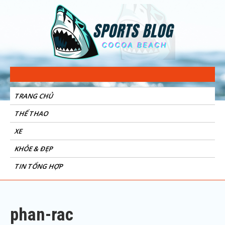
Sports Blog
Cocoa Beach
TRANG CHỦ
THỂ THAO
XE
KHỎE & ĐẸP
TIN TỔNG HỢP
phan-rac