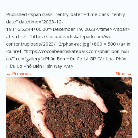
Published <span class="entry-date"><time class="entry-
date" datetime="2023-12-
19T16:52:44+00:00">December 19, 2023</time></span>
at <a href="https://cocoabeachskatepark.com/wp-
content/uploads/2023/12/phan-rac.jpg">800 × 500</a> in
<a href="https://cocoabeachskatepark.com/phan-bon-huu-
co/" rel="gallery">Phân Bón Hữu Cơ Là Gì? Các Loại Phân
Hữu Cơ Phổ Biến Hiện Nay </a>
←
Previous
Next
→