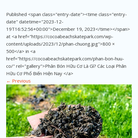
Published <span class="entry-date"><time class="entry-
date" datetime="2023-12-
19T16:52:56+00:00">December 19, 2023</time></span>
at <a href="https://cocoabeachskatepark.com/wp-
content/uploads/2023/12/phan-chuong.jpg">800 ×
500</a> in <a
href="https://cocoabeachskatepark.com/phan-bon-huu-
co/" rel="gallery">Phân Bón Hữu Cơ Là Gì? Các Loại Phân
Hữu Cơ Phổ Biến Hiện Nay </a>
←
Previous