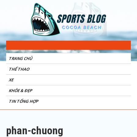
Sports Blog
Cocoa Beach
TRANG CHỦ
THỂ THAO
XE
KHỎE & ĐẸP
TIN TỔNG HỢP
phan-chuong