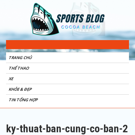
Sports Blog
Cocoa Beach
TRANG CHỦ
THỂ THAO
XE
KHỎE & ĐẸP
TIN TỔNG HỢP
ky-thuat-ban-cung-co-ban-2