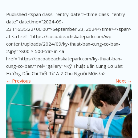
Published <span class="entry-date"><time class="entry-
date" datetime="2024-09-
23T16:35:22+00:00">September 23, 2024</time></span>
at <a href="https://cocoabeachskatepark.com/wp-
content/uploads/2024/09/ky-thuat-ban-cung-co-ban-
2.jpg">800 × 500</a> in <a
href="https://cocoabeachskatepark.com/ky-thuat-ban-
cung-co-ban/" rel="gallery">Kỹ Thuật Bắn Cung Cơ Bản:
Hướng Dẫn Chi Tiết Từ A-Z Cho Người Mới</a>
←
Previous
Next
→