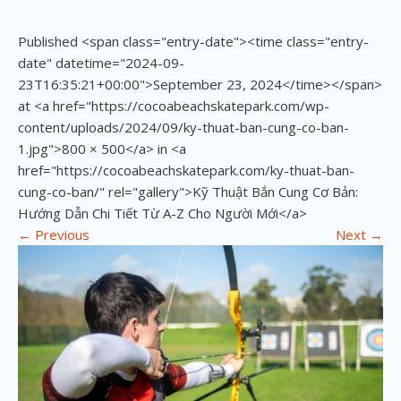
Published <span class="entry-date"><time class="entry-
date" datetime="2024-09-
23T16:35:21+00:00">September 23, 2024</time></span>
at <a href="https://cocoabeachskatepark.com/wp-
content/uploads/2024/09/ky-thuat-ban-cung-co-ban-
1.jpg">800 × 500</a> in <a
href="https://cocoabeachskatepark.com/ky-thuat-ban-
cung-co-ban/" rel="gallery">Kỹ Thuật Bắn Cung Cơ Bản:
Hướng Dẫn Chi Tiết Từ A-Z Cho Người Mới</a>
←
Previous
Next
→