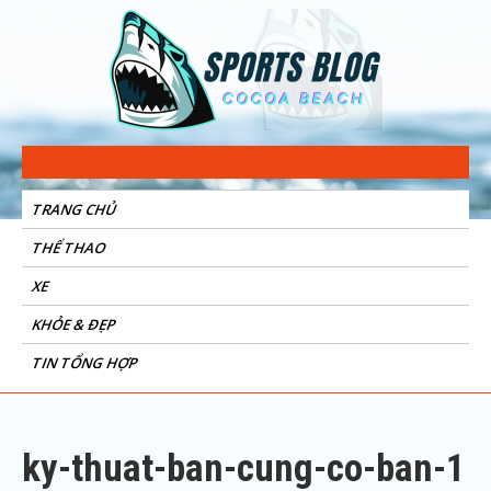
Sports Blog
Cocoa Beach
TRANG CHỦ
THỂ THAO
XE
KHỎE & ĐẸP
TIN TỔNG HỢP
ky-thuat-ban-cung-co-ban-1