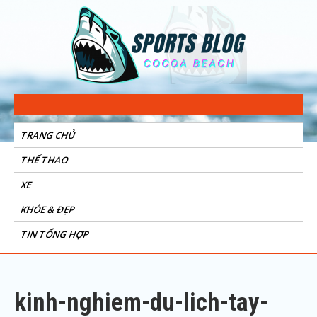
Sports Blog
Cocoa Beach
TRANG CHỦ
THỂ THAO
XE
KHỎE & ĐẸP
TIN TỔNG HỢP
kinh-nghiem-du-lich-tay-