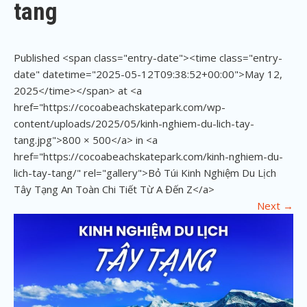
tang
Published <span class="entry-date"><time class="entry-
date" datetime="2025-05-12T09:38:52+00:00">May 12,
2025</time></span> at <a
href="https://cocoabeachskatepark.com/wp-
content/uploads/2025/05/kinh-nghiem-du-lich-tay-
tang.jpg">800 × 500</a> in <a
href="https://cocoabeachskatepark.com/kinh-nghiem-du-
lich-tay-tang/" rel="gallery">Bỏ Túi Kinh Nghiệm Du Lịch
Tây Tạng An Toàn Chi Tiết Từ A Đến Z</a>
Next
→