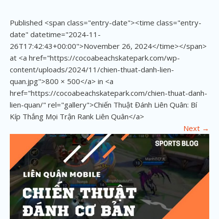
Published <span class="entry-date"><time class="entry-
date" datetime="2024-11-
26T17:42:43+00:00">November 26, 2024</time></span>
at <a href="https://cocoabeachskatepark.com/wp-
content/uploads/2024/11/chien-thuat-danh-lien-
quan.jpg">800 × 500</a> in <a
href="https://cocoabeachskatepark.com/chien-thuat-danh-
lien-quan/" rel="gallery">Chiến Thuật Đánh Liên Quân: Bí
Kíp Thắng Mọi Trận Rank Liên Quân</a>
Next
→