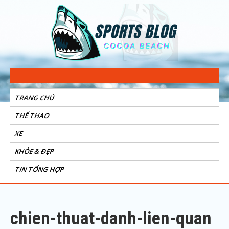
Sports Blog
Cocoa Beach
TRANG CHỦ
THỂ THAO
XE
KHỎE & ĐẸP
TIN TỔNG HỢP
chien-thuat-danh-lien-quan