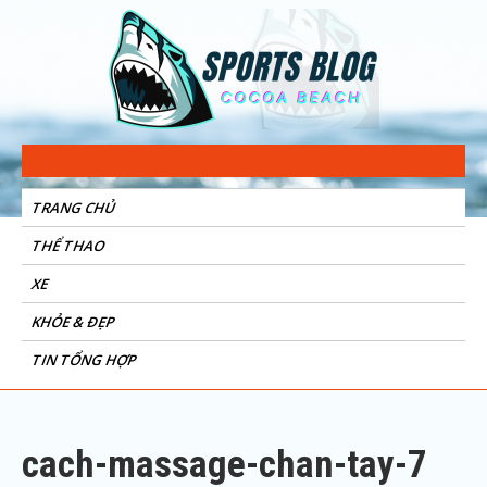
Sports Blog
Cocoa Beach
TRANG CHỦ
THỂ THAO
XE
KHỎE & ĐẸP
TIN TỔNG HỢP
cach-massage-chan-tay-7