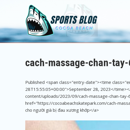
Sports Blog
Cocoa Beach
cach-massage-chan-tay-
Published <span class="entry-date"><time class="
28T15:55:05+00:00">September 28, 2023</time></s
content/uploads/2023/09/cach-massage-chan-tay-6
href="https://cocoabeachskatepark.com/cach-massa
cho người già bị đau xương khớp</a>