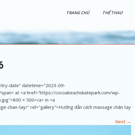
TRANG CHỦ
THỂ THAO
6
entry-date" datetime="2023-09-
pan> at <a href="https://cocoabeachskatepark.com/wp-
.jpg">800 × 500</a> in <a
ge-chan-tay/" rel="gallery">Hướng dẫn cách massage chân tay
Next
→