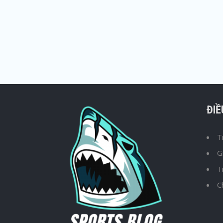
ĐI
T
G
T
C