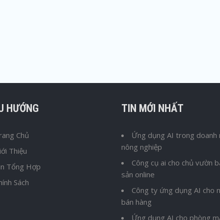
ỀU HƯỚNG
TIN MỚI NHẤT
rang Chủ
Ứng dụng AI trong doanh 
nông nghiệp
iới Thiệu
Công cụ ai cho chủ vườn 
in Tổng Hợp
sản online
hính Sách
Công ty ứng dụng AI cho n
bán hàng
Ứng dụng AI cho phòng m