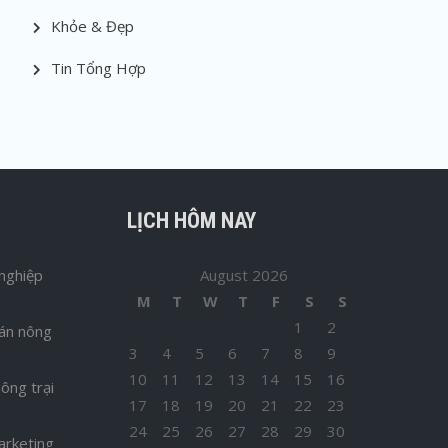
Khỏe & Đẹp
Tin Tổng Hợp
LỊCH HÔM NAY
nghiệp
August 2026
M
T
W
T
F
S
S
1
2
bán nông
3
4
5
6
7
8
9
10
11
12
13
14
15
16
ông trại
17
18
19
20
21
22
23
24
25
26
27
28
29
30
arketing