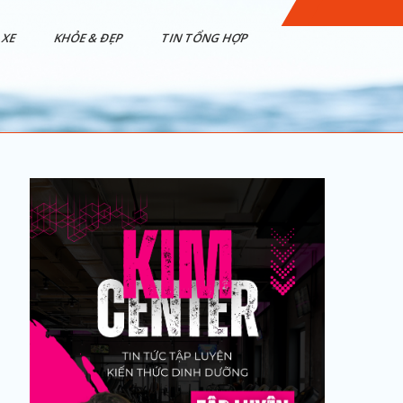
XE
KHỎE & ĐẸP
TIN TỔNG HỢP