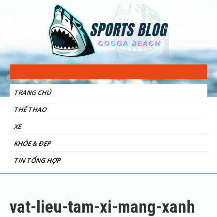
Sports Blog
Cocoa Beach
TRANG CHỦ
THỂ THAO
XE
KHỎE & ĐẸP
TIN TỔNG HỢP
vat-lieu-tam-xi-mang-xanh