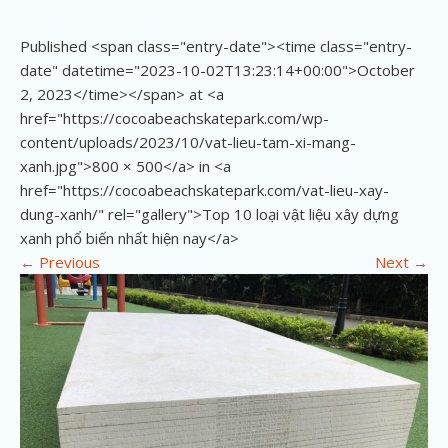
Published <span class="entry-date"><time class="entry-
date" datetime="2023-10-02T13:23:14+00:00">October
2, 2023</time></span> at <a
href="https://cocoabeachskatepark.com/wp-
content/uploads/2023/10/vat-lieu-tam-xi-mang-
xanh.jpg">800 × 500</a> in <a
href="https://cocoabeachskatepark.com/vat-lieu-xay-
dung-xanh/" rel="gallery">Top 10 loại vật liệu xây dựng
xanh phổ biến nhất hiện nay</a>
←
Previous
Next
→