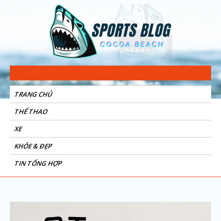
Sports Blog
Cocoa Beach
TRANG CHỦ
THỂ THAO
XE
KHỎE & ĐẸP
TIN TỔNG HỢP