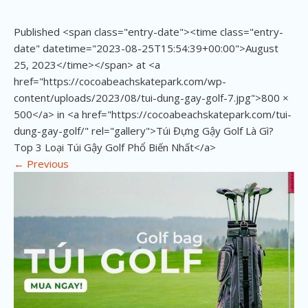
Published <span class="entry-date"><time class="entry-
date" datetime="2023-08-25T15:54:39+00:00">August
25, 2023</time></span> at <a
href="https://cocoabeachskatepark.com/wp-
content/uploads/2023/08/tui-dung-gay-golf-7.jpg">800 ×
500</a> in <a href="https://cocoabeachskatepark.com/tui-
dung-gay-golf/" rel="gallery">Túi Đựng Gậy Golf Là Gì?
Top 3 Loại Túi Gậy Golf Phổ Biến Nhất</a>
←
Previous