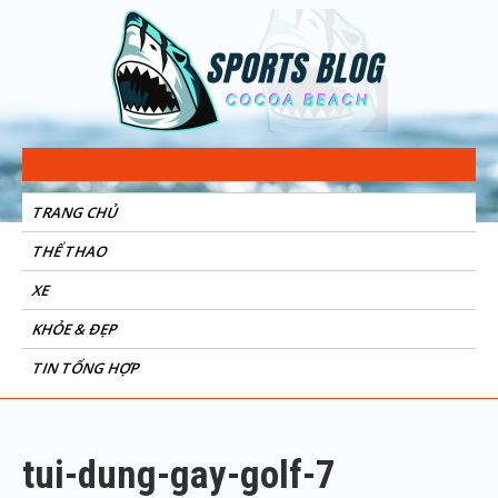
Sports Blog
Cocoa Beach
TRANG CHỦ
THỂ THAO
XE
KHỎE & ĐẸP
TIN TỔNG HỢP
tui-dung-gay-golf-7