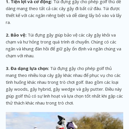
1. Tiện lợi và cơ động:
Túi đựng gậy cho phép golf thủ dễ
dàng mang theo tất cả các cây gậy đi bất cứ đâu. Túi được
thiết kế với các ngăn riêng biệt và dễ dàng lấy bỏ vào và lấy
ra.
2. Bảo vệ:
Túi đựng gậy giúp bảo vệ các cây gậy khỏi va
chạm và hư hỏng trong quá trình di chuyển. Chúng có các
ngăn và khung đàn hồi để giữ gậy ổn định và ngăn chúng va
chạm với nhau.
3. Đa dạng lựa chọn:
Túi đựng gậy cho phép golf thủ
mang theo nhiều loại cây gậy khác nhau để phục vụ cho các
tình huống khác nhau trong trò chơi golf. Bao gồm các loại
gậy woods, gậy hybrid, gậy wedge và gậy putter. Điều này
giúp golf thủ có sự linh hoạt và lựa chọn tốt nhất khi gặp các
thử thách khác nhau trong trò chơi.