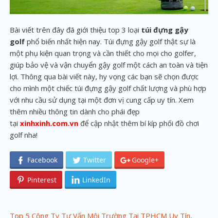
Bài viết trên đây đã giới thiệu top 3 loại
túi đựng gậy
golf
phổ biến nhất hiện nay. Túi đựng gậy golf thật sự là
một phụ kiện quan trọng và cần thiết cho mọi cho golfer,
giúp bảo vệ và vận chuyển gậy golf một cách an toàn và tiện
lợi. Thông qua bài viết này, hy vọng các bạn sẽ chọn được
cho mình một chiếc túi đựng gậy golf chất lượng và phù hợp
với nhu cầu sử dụng tại một đơn vị cung cấp uy tín. Xem
thêm nhiều thông tin dành cho phái đẹp
tại
xinhxinh.com.vn
để cập nhật thêm bí kíp phối đồ chơi
golf nha!
Facebook
Twitter
Google+
Pinterest
LinkedIn
P
Top 5 Công Ty Tư Vấn Môi Trường Tại TPHCM Uy Tín,