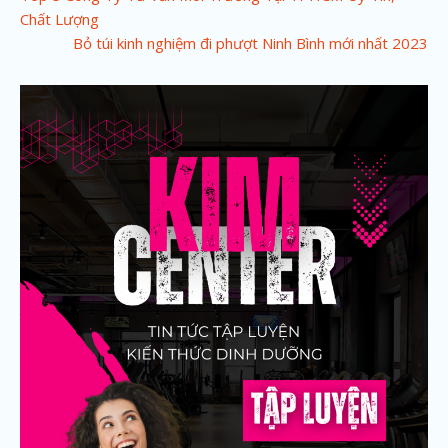
Chất Lượng
o
Bỏ túi kinh nghiệm đi phượt Ninh Bình mới nhất 2023
s
t
n
a
v
i
g
a
t
i
o
n