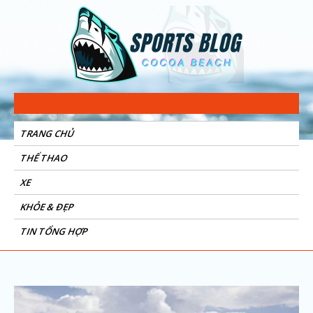
Sports Blog
Cocoa Beach
TRANG CHỦ
THỂ THAO
XE
KHỎE & ĐẸP
TIN TỔNG HỢP