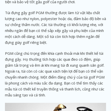
tiện và bảo vệ tốt gậu golf của người chơi.
Túi đựng gậy golf PGM thường được làm từ vật liệu chất
lượng cao như nylon, polyester hoặc da, đảm bảo độ bền và
sự chống thấm nước. Các túi thường có khối lượng nhẹ, với
nhiều ngăn để bạn có thể sắp xếp gậy và phụ kiện của mình
một cách dễ dàng. Một số túi còn tích hợp thêm ngăn để
đựng giày golf riêng biệt.
PGM cũng chú trọng đến khía cạnh thoải mái khi thiết kế túi
đựng gậy. Họ thường tích hợp các quai đeo có đệm, giúp
giảm tải trọng và êm ái khi mang túi đi xung quanh sân golf.
Ngoài ra, túi còn có các quai xách tiện lợi để bạn có thể vận
chuyển nhanh chóng. Một điểm đáng chú ý của túi golf PGM
là phong cách và màu sắc đa dạng. Bạn có thể tìm thấy các
mẫu túi có thiết kế truyền thống và thanh lịch, cũng như các
mẫu sáng tạo và cá tính.