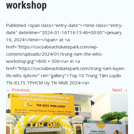
workshop
Published <span class="entry-date"><time class="entry-
date" datetime="2024-01-16T16:15:46+00:00">January
16, 2024</time></span> at <a
href="https://cocoabeachskatepark.com/wp-
content/uploads/2024/01/trung-tam-the-ielts-
workshop.jpg">800 × 500</a> in <a
href="https://cocoabeachskatepark.com/trung-tam-luyen-
thi-ielts-tphcm/" rel="gallery">Top 10 Trung Tâm Luyện
Thi IELTS TPHCM Uy Tín Nhất 2024</a>
←
Previous
Next
→