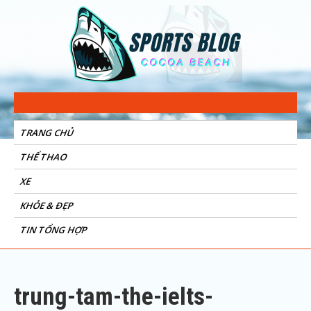
Sports Blog
Cocoa Beach
TRANG CHỦ
THỂ THAO
XE
KHỎE & ĐẸP
TIN TỔNG HỢP
trung-tam-the-ielts-