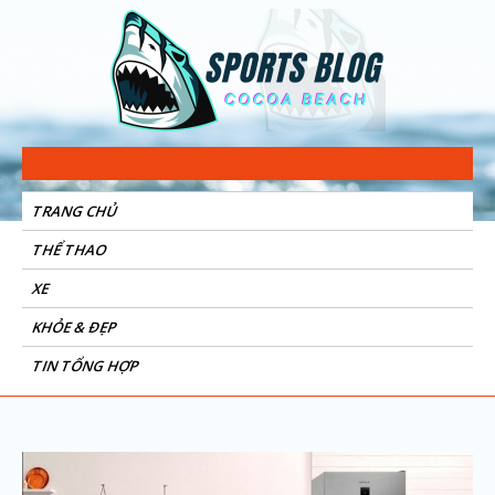
Sports Blog
Cocoa Beach
TRANG CHỦ
THỂ THAO
XE
KHỎE & ĐẸP
TIN TỔNG HỢP