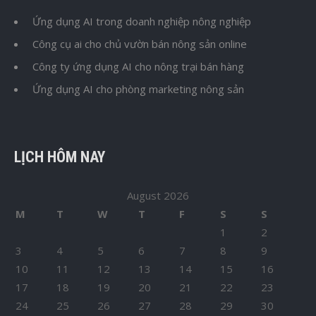
Ứng dụng AI trong doanh nghiệp nông nghiệp
Công cụ ai cho chủ vườn bán nông sản online
Công ty ứng dụng AI cho nông trại bán hàng
Ứng dụng AI cho phòng marketing nông sản
LỊCH HÔM NAY
August 2026
M
T
W
T
F
S
S
1
2
3
4
5
6
7
8
9
10
11
12
13
14
15
16
17
18
19
20
21
22
23
24
25
26
27
28
29
30