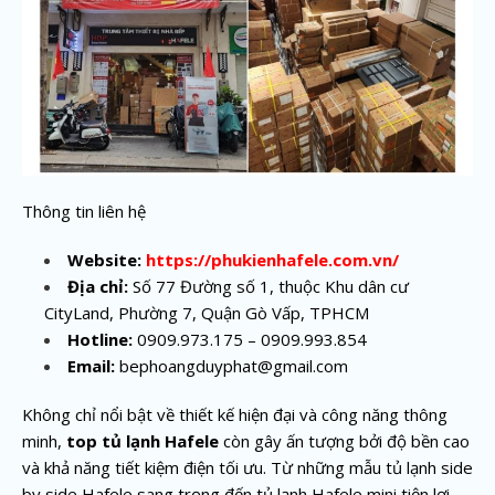
Thông tin liên hệ
Website:
https://phukienhafele.com.vn/
Địa chỉ:
Số 77 Đường số 1, thuộc Khu dân cư
CityLand, Phường 7, Quận Gò Vấp, TPHCM
Hotline:
0909.973.175 – 0909.993.854
Email:
bephoangduyphat@gmail.com
Không chỉ nổi bật về thiết kế hiện đại và công năng thông
minh,
top tủ lạnh Hafele
còn gây ấn tượng bởi độ bền cao
và khả năng tiết kiệm điện tối ưu. Từ những mẫu tủ lạnh side
by side Hafele sang trọng đến tủ lạnh Hafele mini tiện lợi,