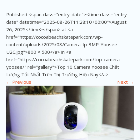
Published <span class="entry-date"><time class="entry-
date" datetime="2025-08-26T11:28:10+00:00">August
26, 2025</time></span> at <a
href="https://cocoabeachskatepark.com/wp-
content/uploads/2025/08/Camera-Ip-3MP-Yoosee-
U2C.jpg">800 × 500</a> in <a
href="https://cocoabeachskatepark.com/top-camera-
yoosee/" rel="gallery">Top 10 Camera Yoosee Chất
Lượng Tốt Nhất Trên Thị Trường Hiện Nay</a>
←
Previous
Next
→