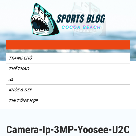
Sports Blog
Cocoa Beach
TRANG CHỦ
THỂ THAO
XE
KHỎE & ĐẸP
TIN TỔNG HỢP
Camera-Ip-3MP-Yoosee-U2C