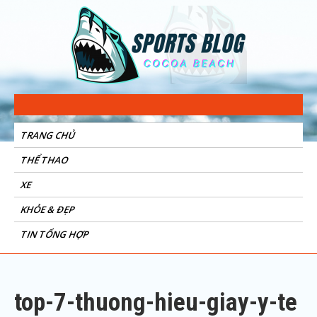
Sports Blog
Cocoa Beach
TRANG CHỦ
THỂ THAO
XE
KHỎE & ĐẸP
TIN TỔNG HỢP
top-7-thuong-hieu-giay-y-te