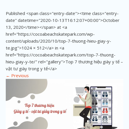
Published <span class="entry-date"><time class="entry-
date" datetime="2020-10-13T16:12:07+00:00">October
13, 2020</time></span> at <a
href="https://cocoabeachskatepark.com/wp-
content/uploads/2020/10/top-7-thuong-hieu-giay-y-
te.jpg">1024 × 512</a> in <a
href="https://cocoabeachskatepark.com/top-7-thuong-
hieu-giay-y-te/" rel="gallery">Top 7 thương hiệu giày y tế –
vật tư giày trong y tế</a>
←
Previous