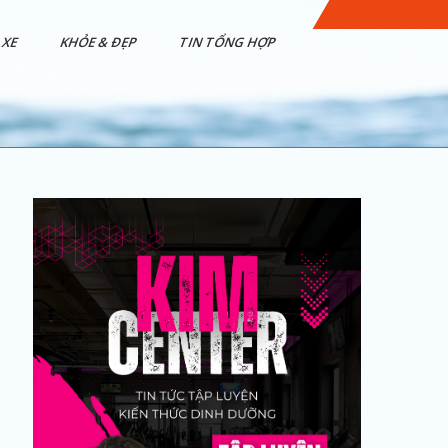
XE
KHỎE & ĐẸP
TIN TỔNG HỢP