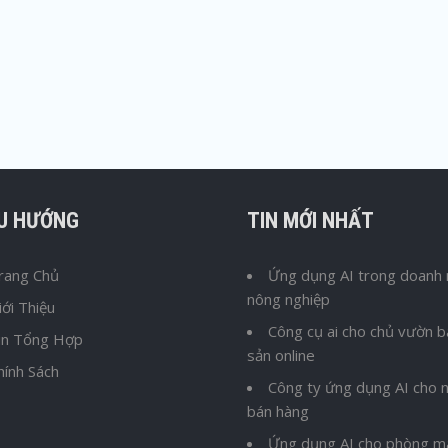
ỀU HƯỚNG
TIN MỚI NHẤT
rang Chủ
Ứng dụng AI trong doanh 
nông nghiệp
iới Thiệu
Công cụ ai cho chủ vườn 
in Tổng Hợp
sản online
hính Sách
Công ty ứng dụng AI cho n
bán hàng
Ứng dụng AI cho phòng m