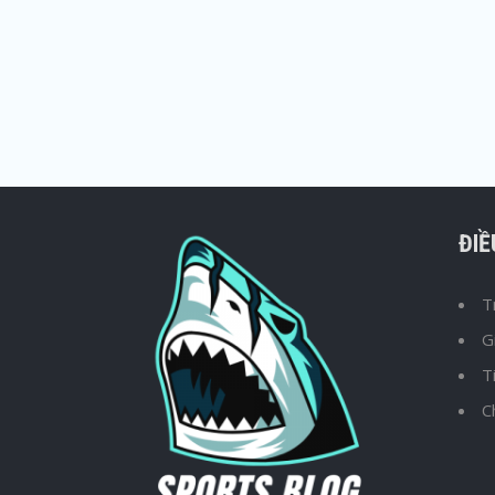
ĐI
T
G
T
C