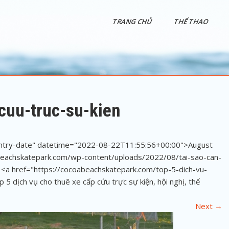
TRANG CHỦ
THỂ THAO
cuu-truc-su-kien
"entry-date" datetime="2022-08-22T11:55:56+00:00">August
beachskatepark.com/wp-content/uploads/2022/08/tai-sao-can-
n <a href="https://cocoabeachskatepark.com/top-5-dich-vu-
 5 dịch vụ cho thuê xe cấp cứu trực sự kiện, hội nghị, thể
Next
→