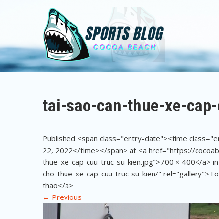
Sports Blog
Cocoa Beach
tai-sao-can-thue-xe-cap-
Published <span class="entry-date"><time class=
22, 2022</time></span> at <a href="https://cocoa
thue-xe-cap-cuu-truc-su-kien.jpg">700 × 400</a> i
cho-thue-xe-cap-cuu-truc-su-kien/" rel="gallery">Top
thao</a>
←
Previous