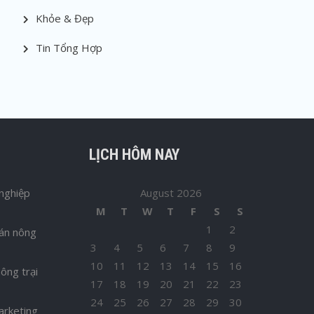
Khỏe & Đẹp
Tin Tổng Hợp
LỊCH HÔM NAY
nghiệp
August 2026
M
T
W
T
F
S
S
1
2
bán nông
3
4
5
6
7
8
9
10
11
12
13
14
15
16
ông trại
17
18
19
20
21
22
23
24
25
26
27
28
29
30
arketing