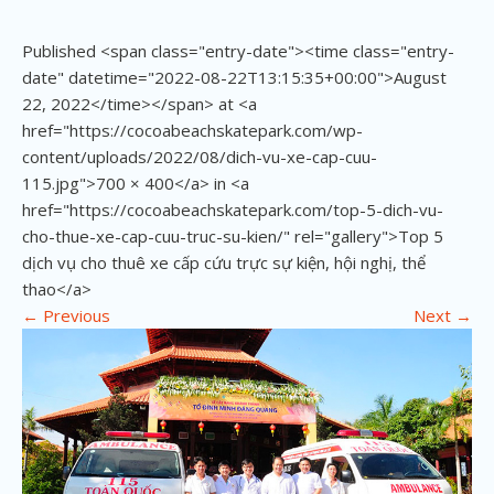
Published <span class="entry-date"><time class="entry-
date" datetime="2022-08-22T13:15:35+00:00">August
22, 2022</time></span> at <a
href="https://cocoabeachskatepark.com/wp-
content/uploads/2022/08/dich-vu-xe-cap-cuu-
115.jpg">700 × 400</a> in <a
href="https://cocoabeachskatepark.com/top-5-dich-vu-
cho-thue-xe-cap-cuu-truc-su-kien/" rel="gallery">Top 5
dịch vụ cho thuê xe cấp cứu trực sự kiện, hội nghị, thể
thao</a>
←
Previous
Next
→