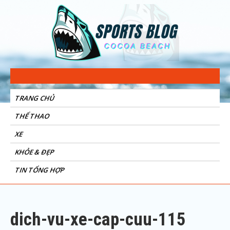
Sports Blog
Cocoa Beach
TRANG CHỦ
THỂ THAO
XE
KHỎE & ĐẸP
TIN TỔNG HỢP
dich-vu-xe-cap-cuu-115