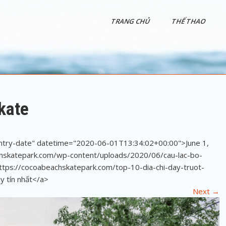
TRANG CHỦ
THỂ THAO
kate
entry-date" datetime="2020-06-01T13:34:02+00:00">June 1,
chskatepark.com/wp-content/uploads/2020/06/cau-lac-bo-
https://cocoabeachskatepark.com/top-10-dia-chi-day-truot-
uy tín nhất</a>
Next
→