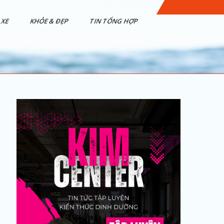
XE
KHỎE & ĐẸP
TIN TỔNG HỢP