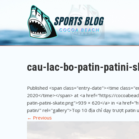
Sports Blog
Cocoa Beach
cau-lac-bo-patin-patini-s
Published <span class="entry-date"><time class="
2020</time></span> at <a href="https://cocoabea
patin-patini-skate.png">939 × 620</a> in <a href="
patin/" rel="gallery">Top 10 địa chỉ dạy trượt patin 
←
Previous