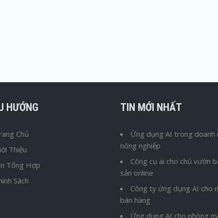
ỀU HƯỚNG
TIN MỚI NHẤT
rang Chủ
Ứng dụng AI trong doanh 
nông nghiệp
iới Thiệu
Công cụ ai cho chủ vườn 
in Tổng Hợp
sản online
hính Sách
Công ty ứng dụng AI cho n
bán hàng
Ứng dụng AI cho phòng m