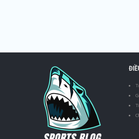
ĐI
T
G
T
C