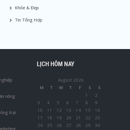
Khỏe & Đẹp
Tin Tổng Hợp
LỊCH HÔM NAY
nghiệp
August 2026
M
T
W
T
F
S
S
1
2
bán nông
3
4
5
6
7
8
9
10
11
12
13
14
15
16
ông trại
17
18
19
20
21
22
23
24
25
26
27
28
29
30
arketing