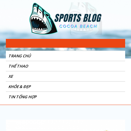
Sports Blog
Cocoa Beach
TRANG CHỦ
THỂ THAO
XE
KHỎE & ĐẸP
TIN TỔNG HỢP