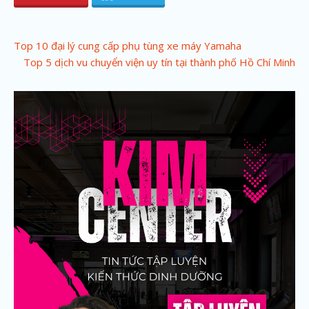
P
Top 10 đại lý cung cấp phụ tùng xe máy Yamaha
Top 5 dịch vu chuyển viện uy tín tại thành phố Hồ Chí Minh
o
s
t
n
a
v
i
g
a
t
i
o