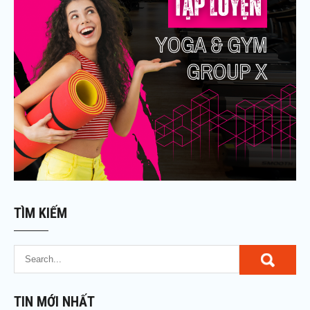
n
TÌM KIẾM
TIN MỚI NHẤT