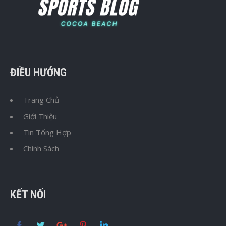
ĐIỀU HƯỚNG
Trang Chủ
Giới Thiệu
Tin Tổng Hợp
Chính Sách
KẾT NỐI