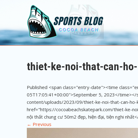
Sports Blog
Cocoa Beach
thiet-ke-noi-that-can-h
Published <span class="entry-date"><time class="
05T17:05:41+00:00">September 5, 2023</time></sp
content/uploads/2023/09/thiet-ke-noi-that-can-ho-
href="https://cocoabeachskatepark.com/thiet-ke-noi
nội thất chung cư 50m2 đẹp, hiện đại, tiện nghi nhất<
←
Previous