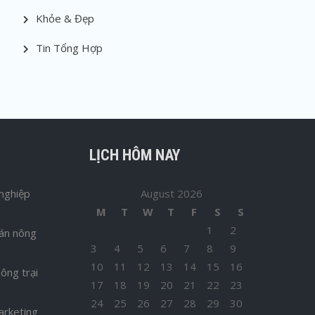
Khỏe & Đẹp
Tin Tổng Hợp
LỊCH HÔM NAY
nghiệp
August 2026
M
T
W
T
F
S
S
1
2
bán nông
3
4
5
6
7
8
9
10
11
12
13
14
15
16
ông trại
17
18
19
20
21
22
23
24
25
26
27
28
29
30
arketing