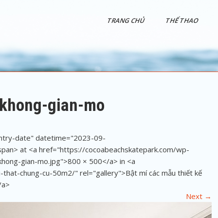
TRANG CHỦ
THỂ THAO
o-khong-gian-mo
entry-date" datetime="2023-09-
an> at <a href="https://cocoabeachskatepark.com/wp-
khong-gian-mo.jpg">800 × 500</a> in <a
-that-chung-cu-50m2/" rel="gallery">Bật mí các mẫu thiết kế
/a>
Next
→