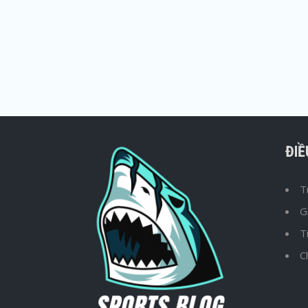
ĐI
T
G
T
C