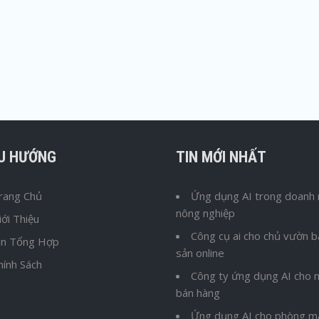
ỀU HƯỚNG
TIN MỚI NHẤT
rang Chủ
Ứng dụng AI trong doanh 
nông nghiệp
iới Thiệu
Công cụ ai cho chủ vườn 
in Tổng Hợp
sản online
hính Sách
Công ty ứng dụng AI cho n
bán hàng
Ứng dụng AI cho phòng m