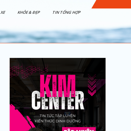
XE
KHỎE & ĐẸP
TIN TỔNG HỢP