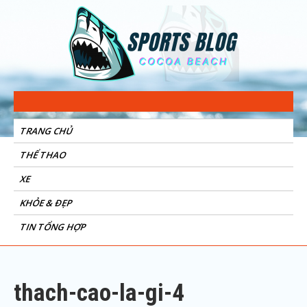
Sports Blog
Cocoa Beach
TRANG CHỦ
THỂ THAO
XE
KHỎE & ĐẸP
TIN TỔNG HỢP
thach-cao-la-gi-4