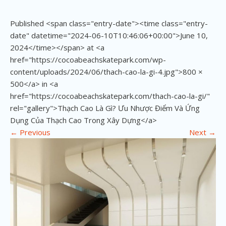
Published <span class="entry-date"><time class="entry-
date" datetime="2024-06-10T10:46:06+00:00">June 10,
2024</time></span> at <a
href="https://cocoabeachskatepark.com/wp-
content/uploads/2024/06/thach-cao-la-gi-4.jpg">800 ×
500</a> in <a
href="https://cocoabeachskatepark.com/thach-cao-la-gi/"
rel="gallery">Thạch Cao Là Gì? Ưu Nhược Điểm Và Ứng
Dụng Của Thạch Cao Trong Xây Dựng</a>
←
Previous
Next
→