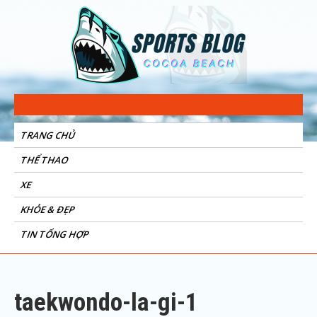
Sports Blog
Cocoa Beach
TRANG CHỦ
THỂ THAO
XE
KHỎE & ĐẸP
TIN TỔNG HỢP
taekwondo-la-gi-1