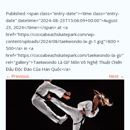
Published <span class="entry-date"><time class="entry-
date" datetime="2024-08-23T15:06:09+00:00">August
23, 2024</time></span> at <a
href="https://cocoabeachskatepark.com/wp-
content/uploads/2024/08/taekwondo-la-gi-1.jpg">800 ×
500</a> in <a
href="https://cocoabeachskatepark.com/taekwondo-la-gi/"
rel="gallery">Taekwondo Là Gì? Môn Võ Nghệ Thuật Chiến
Đấu Độc Đáo Của Hàn Quốc</a>
←
Previous
Next
→