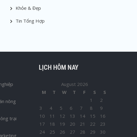
Khỏe & Đẹp
Tin Tổng Hợp
LỊCH HÔM NAY
nghiệp
August 2026
M
T
W
T
F
S
S
1
2
bán nông
3
4
5
6
7
8
9
10
11
12
13
14
15
16
ông trại
17
18
19
20
21
22
23
24
25
26
27
28
29
30
arketing