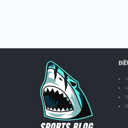
ĐI
T
G
T
C