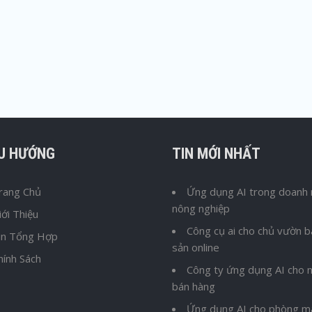
ỀU HƯỚNG
TIN MỚI NHẤT
rang Chủ
Ứng dụng AI trong doanh 
nông nghiệp
iới Thiệu
Công cụ ai cho chủ vườn 
in Tổng Hợp
sản online
hính Sách
Công ty ứng dụng AI cho n
bán hàng
Ứng dụng AI cho phòng m