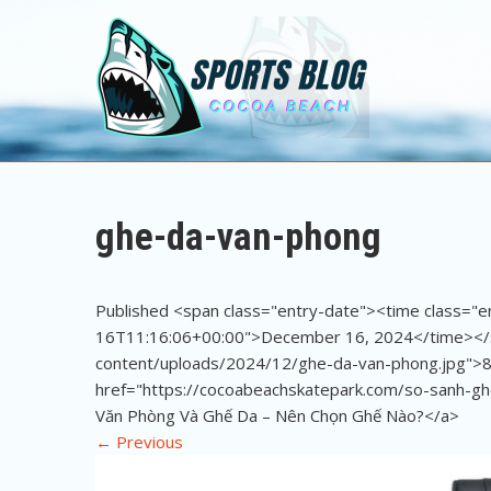
Sports Blog
Cocoa Beach
ghe-da-van-phong
Published <span class="entry-date"><time class="
16T11:16:06+00:00">December 16, 2024</time></s
content/uploads/2024/12/ghe-da-van-phong.jpg">8
href="https://cocoabeachskatepark.com/so-sanh-ghe
Văn Phòng Và Ghế Da – Nên Chọn Ghế Nào?</a>
←
Previous