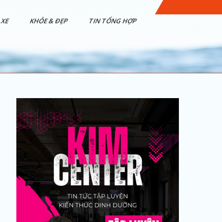
XE
KHỎE & ĐẸP
TIN TỔNG HỢP