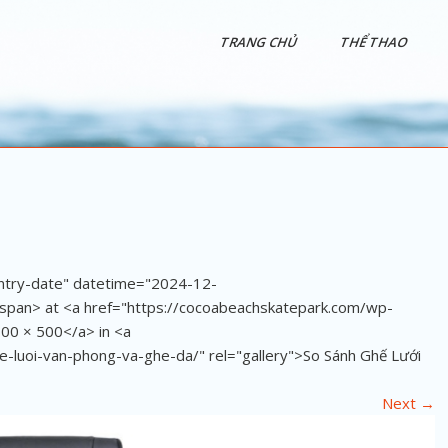
TRANG CHỦ
THỂ THAO
entry-date" datetime="2024-12-
pan> at <a href="https://cocoabeachskatepark.com/wp-
00 × 500</a> in <a
-luoi-van-phong-va-ghe-da/" rel="gallery">So Sánh Ghế Lưới
Next
→