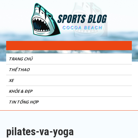
Sports Blog
Cocoa Beach
TRANG CHỦ
THỂ THAO
XE
KHỎE & ĐẸP
TIN TỔNG HỢP
pilates-va-yoga