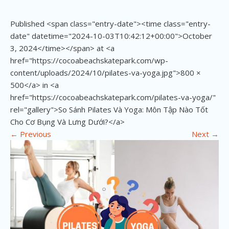
Published <span class="entry-date"><time class="entry-
date" datetime="2024-10-03T10:42:12+00:00">October
3, 2024</time></span> at <a
href="https://cocoabeachskatepark.com/wp-
content/uploads/2024/10/pilates-va-yoga.jpg">800 ×
500</a> in <a
href="https://cocoabeachskatepark.com/pilates-va-yoga/"
rel="gallery">So Sánh Pilates Và Yoga: Môn Tập Nào Tốt
Cho Cơ Bụng Và Lưng Dưới?</a>
←
Previous
Next
→