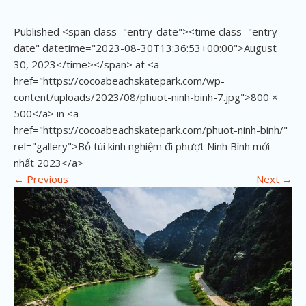
Published <span class="entry-date"><time class="entry-
date" datetime="2023-08-30T13:36:53+00:00">August
30, 2023</time></span> at <a
href="https://cocoabeachskatepark.com/wp-
content/uploads/2023/08/phuot-ninh-binh-7.jpg">800 ×
500</a> in <a
href="https://cocoabeachskatepark.com/phuot-ninh-binh/"
rel="gallery">Bỏ túi kinh nghiệm đi phượt Ninh Bình mới
nhất 2023</a>
←
Previous
Next
→