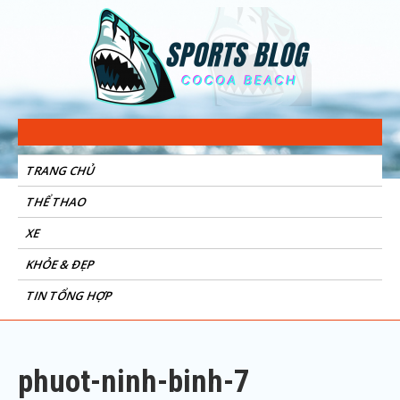
Sports Blog
Cocoa Beach
TRANG CHỦ
THỂ THAO
XE
KHỎE & ĐẸP
TIN TỔNG HỢP
phuot-ninh-binh-7