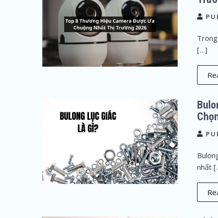
PU
Trong 
[…]
Rea
Bulo
Chọn
PU
Bulong
nhất [
Rea