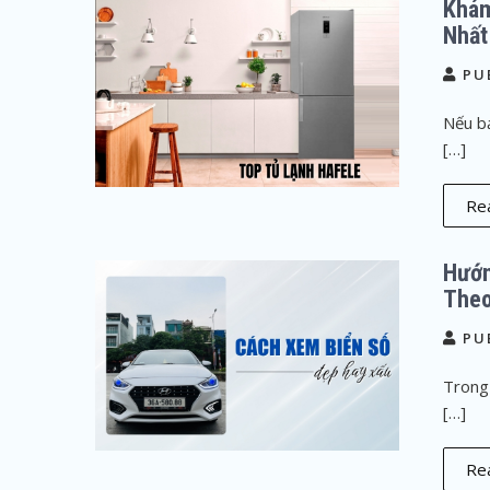
Khám
Nhất
PU
Nếu bạ
[…]
Rea
Hướn
Theo
PU
Trong
[…]
Rea