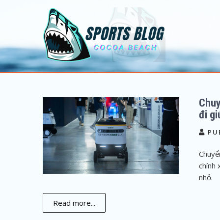
Sports Blog
Cocoa Beach
Chuy
đi gi
PU
Chuyển
chính 
nhỏ.
Read more...