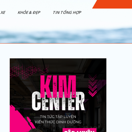
XE
KHỎE & ĐẸP
TIN TỔNG HỢP