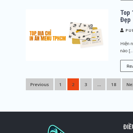
Top 
Đẹp
PU
Hiện n
nào [
Rea
P
Previous
1
2
3
…
18
Ne
o
s
t
s
ĐI
n