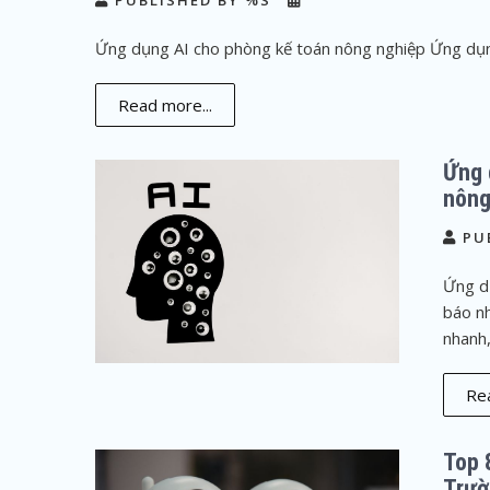
PUBLISHED BY %S
Ứng dụng AI cho phòng kế toán nông nghiệp Ứng dụn
Read more...
Ứng 
nông
PU
Ứng d
báo n
nhanh,
Rea
Top 
Trườ