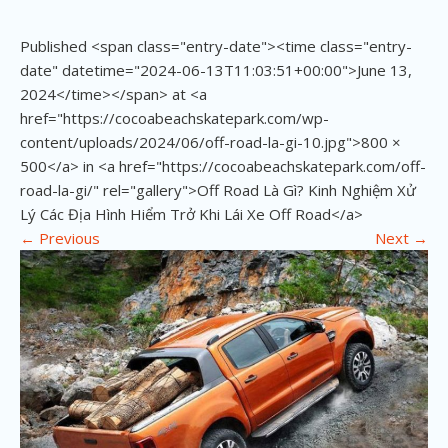
Published <span class="entry-date"><time class="entry-
date" datetime="2024-06-13T11:03:51+00:00">June 13,
2024</time></span> at <a
href="https://cocoabeachskatepark.com/wp-
content/uploads/2024/06/off-road-la-gi-10.jpg">800 ×
500</a> in <a href="https://cocoabeachskatepark.com/off-
road-la-gi/" rel="gallery">Off Road Là Gì? Kinh Nghiệm Xử
Lý Các Địa Hình Hiểm Trở Khi Lái Xe Off Road</a>
←
Previous
Next
→