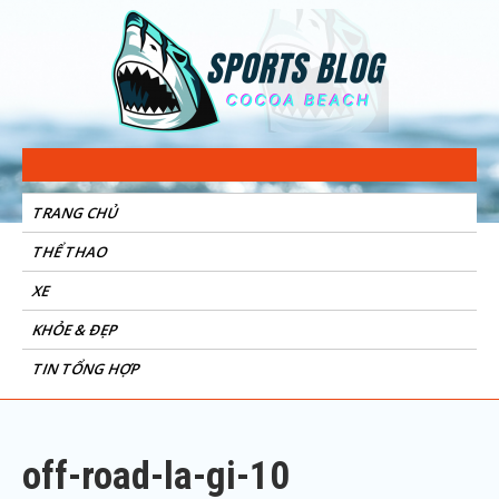
Sports Blog
Cocoa Beach
TRANG CHỦ
THỂ THAO
XE
KHỎE & ĐẸP
TIN TỔNG HỢP
off-road-la-gi-10