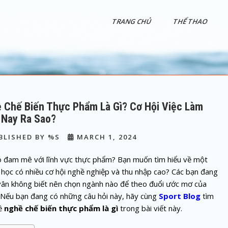
TRANG CHỦ
THỂ THAO
 Chế Biến Thực Phẩm Là Gì? Cơ Hội Việc Làm
 Nay Ra Sao?
BLISHED BY %S
MARCH 1, 2024
ó đam mê với lĩnh vực thực phẩm? Bạn muốn tìm hiểu về một
học có nhiều cơ hội nghề nghiệp và thu nhập cao? Các bạn đang
vân không biết nên chọn ngành nào để theo đuổi ước mơ của
 Nếu bạn đang có những câu hỏi này, hãy cùng
Sport Blog
tìm
về
nghề chế biến thực phẩm là gì
trong bài viết này.