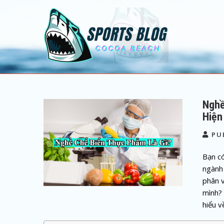
Sports Blog
Cocoa Beach
Nghề
Hiện
PU
Bạn c
ngành 
phân 
mình?
hiểu 