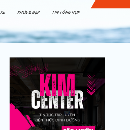
XE
KHỎE & ĐẸP
TIN TỔNG HỢP