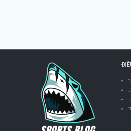
ĐI
T
G
T
C