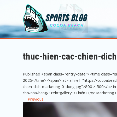
Sports Blog
Cocoa Beach
thuc-hien-cac-chien-dic
Published <span class="entry-date"><time class="
2025</time></span> at <a href="https://cocoabeac
chien-dich-marketing-0-dong.jpg">800 × 500</a> in
cho-nha-hang/" rel="gallery">Chiến Lược Marketing
←
Previous