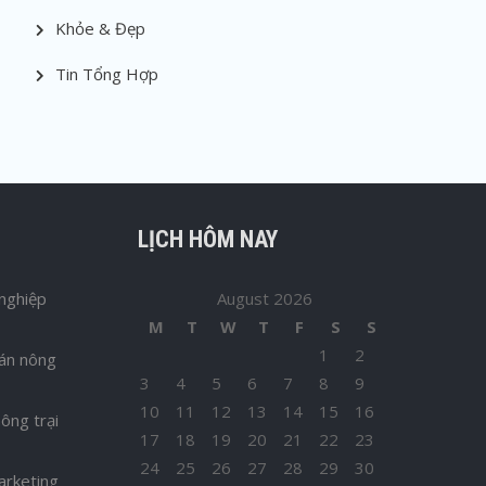
Khỏe & Đẹp
Tin Tổng Hợp
LỊCH HÔM NAY
nghiệp
August 2026
M
T
W
T
F
S
S
1
2
bán nông
3
4
5
6
7
8
9
10
11
12
13
14
15
16
ông trại
17
18
19
20
21
22
23
24
25
26
27
28
29
30
arketing