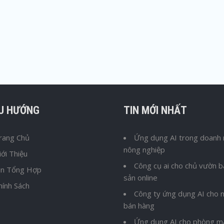
ỀU HƯỚNG
TIN MỚI NHẤT
rang Chủ
Ứng dụng AI trong doanh 
nông nghiệp
iới Thiệu
Công cụ ai cho chủ vườn 
in Tổng Hợp
sản online
hính Sách
Công ty ứng dụng AI cho n
bán hàng
Ứng dụng AI cho phòng m