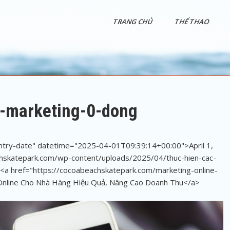
TRANG CHỦ
THỂ THAO
h-marketing-0-dong
entry-date" datetime="2025-04-01T09:39:14+00:00">April 1,
hskatepark.com/wp-content/uploads/2025/04/thuc-hien-cac-
 <a href="https://cocoabeachskatepark.com/marketing-online-
 Online Cho Nhà Hàng Hiệu Quả, Nâng Cao Doanh Thu</a>