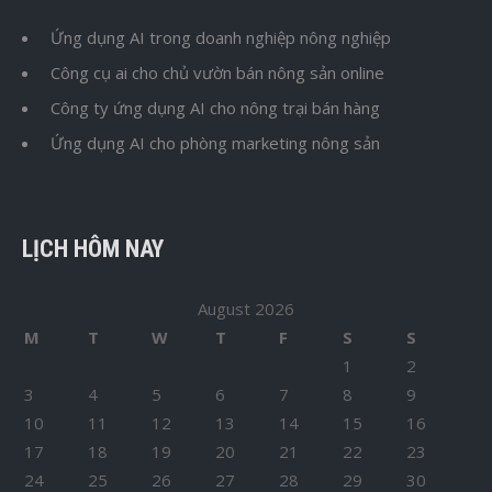
Ứng dụng AI trong doanh nghiệp nông nghiệp
Công cụ ai cho chủ vườn bán nông sản online
Công ty ứng dụng AI cho nông trại bán hàng
Ứng dụng AI cho phòng marketing nông sản
LỊCH HÔM NAY
August 2026
M
T
W
T
F
S
S
1
2
3
4
5
6
7
8
9
10
11
12
13
14
15
16
17
18
19
20
21
22
23
24
25
26
27
28
29
30