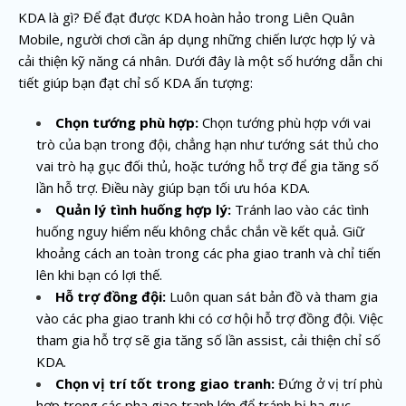
KDA là gì? Để đạt được KDA hoàn hảo trong Liên Quân
Mobile, người chơi cần áp dụng những chiến lược hợp lý và
cải thiện kỹ năng cá nhân. Dưới đây là một số hướng dẫn chi
tiết giúp bạn đạt chỉ số KDA ấn tượng:
Chọn tướng phù hợp:
Chọn tướng phù hợp với vai
trò của bạn trong đội, chẳng hạn như tướng sát thủ cho
vai trò hạ gục đối thủ, hoặc tướng hỗ trợ để gia tăng số
lần hỗ trợ. Điều này giúp bạn tối ưu hóa KDA.
Quản lý tình huống hợp lý:
Tránh lao vào các tình
huống nguy hiểm nếu không chắc chắn về kết quả. Giữ
khoảng cách an toàn trong các pha giao tranh và chỉ tiến
lên khi bạn có lợi thế.
Hỗ trợ đồng đội:
Luôn quan sát bản đồ và tham gia
vào các pha giao tranh khi có cơ hội hỗ trợ đồng đội. Việc
tham gia hỗ trợ sẽ gia tăng số lần assist, cải thiện chỉ số
KDA.
Chọn vị trí tốt trong giao tranh:
Đứng ở vị trí phù
hợp trong các pha giao tranh lớn để tránh bị hạ gục