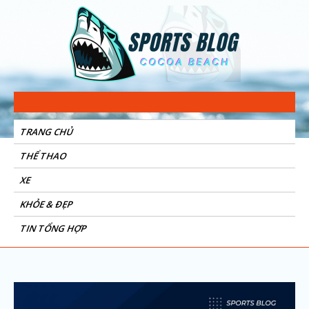
Sports Blog
Cocoa Beach
TRANG CHỦ
THỂ THAO
XE
KHỎE & ĐẸP
TIN TỔNG HỢP