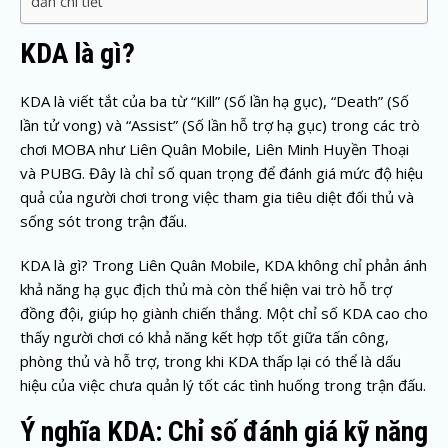
dẫn chi tiết
KDA là gì?
KDA là viết tắt của ba từ “Kill” (Số lần hạ gục), “Death” (Số
lần tử vong) và “Assist” (Số lần hỗ trợ hạ gục) trong các trò
chơi MOBA như Liên Quân Mobile, Liên Minh Huyền Thoại
và PUBG. Đây là chỉ số quan trọng để đánh giá mức độ hiệu
quả của người chơi trong việc tham gia tiêu diệt đối thủ và
sống sót trong trận đấu.
KDA là gì? Trong Liên Quân Mobile, KDA không chỉ phản ánh
khả năng hạ gục địch thủ mà còn thể hiện vai trò hỗ trợ
đồng đội, giúp họ giành chiến thắng. Một chỉ số KDA cao cho
thấy người chơi có khả năng kết hợp tốt giữa tấn công,
phòng thủ và hỗ trợ, trong khi KDA thấp lại có thể là dấu
hiệu của việc chưa quản lý tốt các tình huống trong trận đấu.
Ý nghĩa KDA: Chỉ số đánh giá kỹ năng