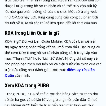
trực tiếp trên màn hình tổng kết. Ngoài ra, KDA của bạn còn
được lưu lại trong hồ sơ cá nhân và có thể truy cập bất kỳ
lúc nào qua phần thống kê của trò chơi. Một số trang web
như OP.GG hay LOL King cũng cung cấp công cụ phân tích
chi tiết về KDA và các chỉ số liên quan đến lối chơi của bạn.
KDA trong Liên Quân là gì?
KDA là gì? Đối với Liên Quân Mobile, KDA của bạn sẽ hiển
thị ngay trong phần tổng kết sau mỗi trận đấu. Bạn cũng có
thể xem KDA trong hồ sơ cá nhân bằng cách truy cập vào
mục “Thành Tích” hoặc “Lịch Sử Đấu”. Những chỉ số này sẽ
cho phép bạn theo dõi tiến bộ và hiệu suất của mình qua các
trận đấu cũng như đánh giá được mức
điểm uy tín Liên
Quân
của mình.
Xem KDA trong PUBG
Trong PUBG, KDA có thể được tính bằng cách tự theo dõi
số lần hạ gục và số lần tử vong trong mỗi trận đấu. Chỉ số
này không được hiển thị trực tiếp trên màn hình kết thúc