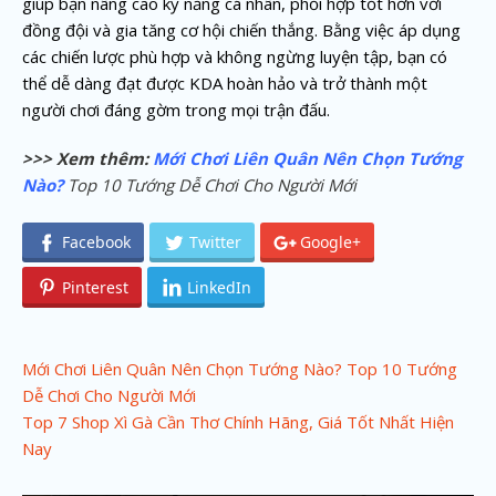
giúp bạn nâng cao kỹ năng cá nhân, phối hợp tốt hơn với
đồng đội và gia tăng cơ hội chiến thắng. Bằng việc áp dụng
các chiến lược phù hợp và không ngừng luyện tập, bạn có
thể dễ dàng đạt được KDA hoàn hảo và trở thành một
người chơi đáng gờm trong mọi trận đấu.
>>> Xem thêm:
Mới Chơi Liên Quân Nên Chọn Tướng
Nào?
Top 10 Tướng Dễ Chơi Cho Người Mới
Facebook
Twitter
Google+
Pinterest
LinkedIn
P
Mới Chơi Liên Quân Nên Chọn Tướng Nào? Top 10 Tướng
Dễ Chơi Cho Người Mới
o
Top 7 Shop Xì Gà Cần Thơ Chính Hãng, Giá Tốt Nhất Hiện
s
Nay
t