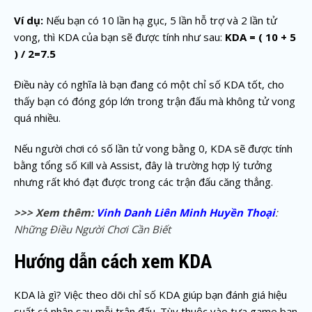
Ví dụ:
Nếu bạn có 10 lần hạ gục, 5 lần hỗ trợ và 2 lần tử
vong, thì KDA của bạn sẽ được tính như sau:
KDA = ( 10 + 5
) / 2=7.5
Điều này có nghĩa là bạn đang có một chỉ số KDA tốt, cho
thấy bạn có đóng góp lớn trong trận đấu mà không tử vong
quá nhiều.
Nếu người chơi có số lần tử vong bằng 0, KDA sẽ được tính
bằng tổng số Kill và Assist, đây là trường hợp lý tưởng
nhưng rất khó đạt được trong các trận đấu căng thẳng.
>>> Xem thêm:
Vinh Danh Liên Minh Huyền Thoại
:
Những Điều Người Chơi Cần Biết
Hướng dẫn cách xem KDA
KDA là gì? Việc theo dõi chỉ số KDA giúp bạn đánh giá hiệu
suất cá nhân sau mỗi trận đấu. Tùy thuộc vào tựa game bạn