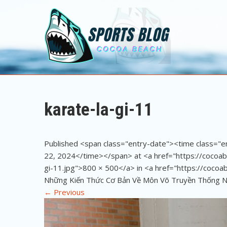
Sports Blog
Cocoa Beach
karate-la-gi-11
Published <span class="entry-date"><time class=
22, 2024</time></span> at <a href="https://cocoa
gi-11.jpg">800 × 500</a> in <a href="https://cocoab
Những Kiến Thức Cơ Bản Về Môn Võ Truyền Thống 
←
Previous