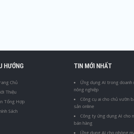
ỀU HƯỚNG
TIN MỚI NHẤT
rang Chủ
Ứng dụng AI trong doanh 
nông nghiệp
iới Thiệu
Công cụ ai cho chủ vườn 
in Tổng Hợp
sản online
hính Sách
Công ty ứng dụng AI cho n
bán hàng
Ứng dụng AI cho phòng m