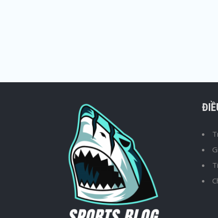
ĐI
T
G
T
C