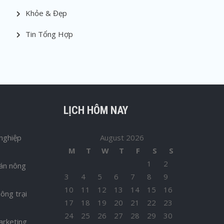
Khỏe & Đẹp
Tin Tổng Hợp
LỊCH HÔM NAY
nghiệp
August 2026
M
T
W
T
F
S
S
1
2
bán nông
3
4
5
6
7
8
9
10
11
12
13
14
15
16
ông trại
17
18
19
20
21
22
23
24
25
26
27
28
29
30
arketing