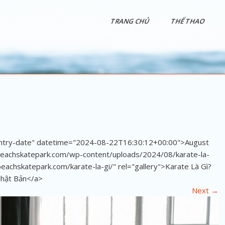
TRANG CHỦ
THỂ THAO
"entry-date" datetime="2024-08-22T16:30:12+00:00">August
beachskatepark.com/wp-content/uploads/2024/08/karate-la-
eachskatepark.com/karate-la-gi/" rel="gallery">Karate Là Gì?
Nhật Bản</a>
Next
→