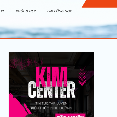
XE
KHỎE & ĐẸP
TIN TỔNG HỢP