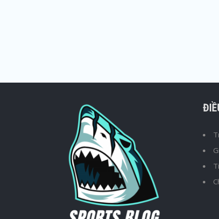
ĐI
T
G
T
C