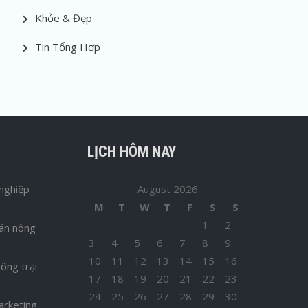
Khỏe & Đẹp
Tin Tổng Hợp
LỊCH HÔM NAY
nghiệp
August 2026
M
T
W
T
F
S
S
1
2
bán nông
3
4
5
6
7
8
9
10
11
12
13
14
15
16
ông trại
17
18
19
20
21
22
23
24
25
26
27
28
29
30
arketing