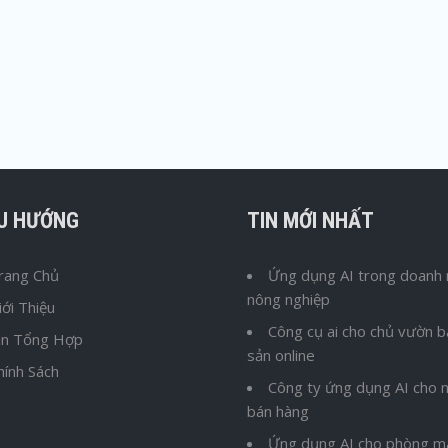
ỀU HƯỚNG
TIN MỚI NHẤT
rang Chủ
Ứng dụng AI trong doanh 
nông nghiệp
iới Thiệu
Công cụ ai cho chủ vườn 
in Tổng Hợp
sản online
hính Sách
Công ty ứng dụng AI cho n
bán hàng
Ứng dụng AI cho phòng m