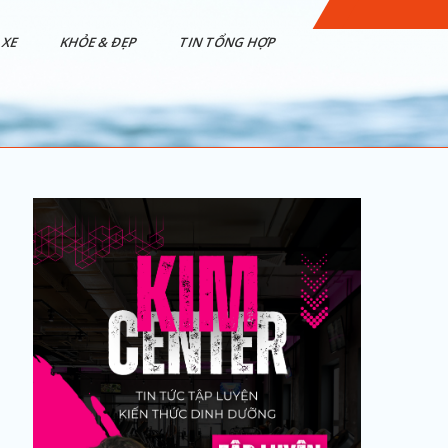
XE
KHỎE & ĐẸP
TIN TỔNG HỢP