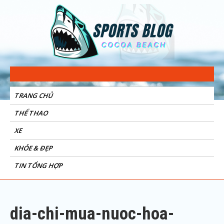
Sports Blog
Cocoa Beach
TRANG CHỦ
THỂ THAO
XE
KHỎE & ĐẸP
TIN TỔNG HỢP
dia-chi-mua-nuoc-hoa-