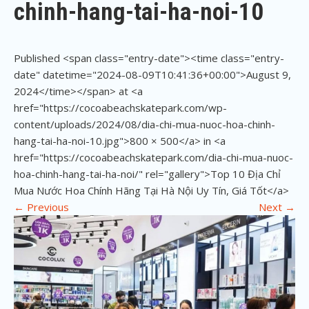
chinh-hang-tai-ha-noi-10
Published <span class="entry-date"><time class="entry-
date" datetime="2024-08-09T10:41:36+00:00">August 9,
2024</time></span> at <a
href="https://cocoabeachskatepark.com/wp-
content/uploads/2024/08/dia-chi-mua-nuoc-hoa-chinh-
hang-tai-ha-noi-10.jpg">800 × 500</a> in <a
href="https://cocoabeachskatepark.com/dia-chi-mua-nuoc-
hoa-chinh-hang-tai-ha-noi/" rel="gallery">Top 10 Địa Chỉ
Mua Nước Hoa Chính Hãng Tại Hà Nội Uy Tín, Giá Tốt</a>
←
Previous
Next
→