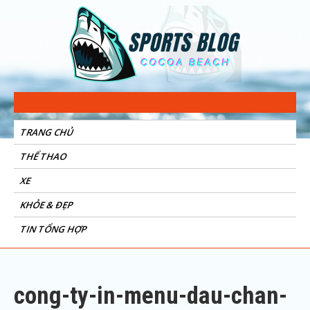
Sports Blog
Cocoa Beach
TRANG CHỦ
THỂ THAO
XE
KHỎE & ĐẸP
TIN TỔNG HỢP
cong-ty-in-menu-dau-chan-