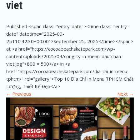
viet
Published <span class="entry-date"><time class="entry-
date" datetime="2025-09-
25T10:42:30+00:00">September 25, 2025</time></span>
at <a href="https://cocoabeachskatepark.com/wp-
content/uploads/2025/09/cong-ty-in-menu-dau-chan-
viet.jpg">800 × 500</a> in <a
href="https://cocoabeachskatepark.com/dia-chi-in-menu-
tphcm/" rel="gallery">Top 10 Địa Chỉ In Menu TPHCM Chất
Lượng, Thiết Kế Đẹp</a>
←
Previous
Next
→