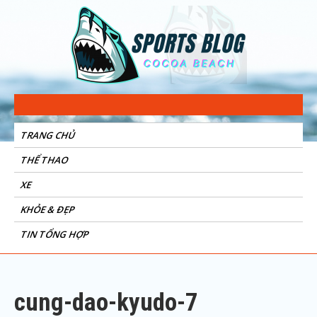
Sports Blog
Cocoa Beach
TRANG CHỦ
THỂ THAO
XE
KHỎE & ĐẸP
TIN TỔNG HỢP
cung-dao-kyudo-7