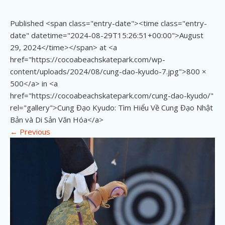
Published <span class="entry-date"><time class="entry-
date" datetime="2024-08-29T15:26:51+00:00">August
29, 2024</time></span> at <a
href="https://cocoabeachskatepark.com/wp-
content/uploads/2024/08/cung-dao-kyudo-7.jpg">800 ×
500</a> in <a
href="https://cocoabeachskatepark.com/cung-dao-kyudo/"
rel="gallery">Cung Đạo Kyudo: Tìm Hiểu Về Cung Đạo Nhật
Bản và Di Sản Văn Hóa</a>
←
Previous