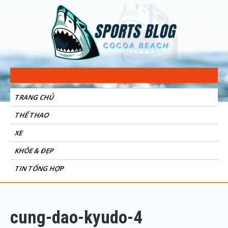
Sports Blog
Cocoa Beach
TRANG CHỦ
THỂ THAO
XE
KHỎE & ĐẸP
TIN TỔNG HỢP
cung-dao-kyudo-4