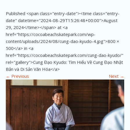
Published <span class="entry-date"><time class="entry-
date" datetime="2024-08-29T15:26:48+00:00">August
29, 2024</time></span> at <a
href="https://cocoabeachskatepark.com/wp-
content/uploads/2024/08/cung-dao-kyudo-4.jpg">800 ×
500</a> in <a
href="https://cocoabeachskatepark.com/cung-dao-kyudo/"
rel="gallery">Cung Đạo Kyudo: Tìm Hiểu Về Cung Đạo Nhật
Bản và Di Sản Văn Hóa</a>
←
Previous
Next
→