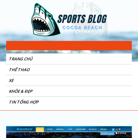
Sports Blog
Cocoa Beach
TRANG CHỦ
THỂ THAO
XE
KHỎE & ĐẸP
TIN TỔNG HỢP