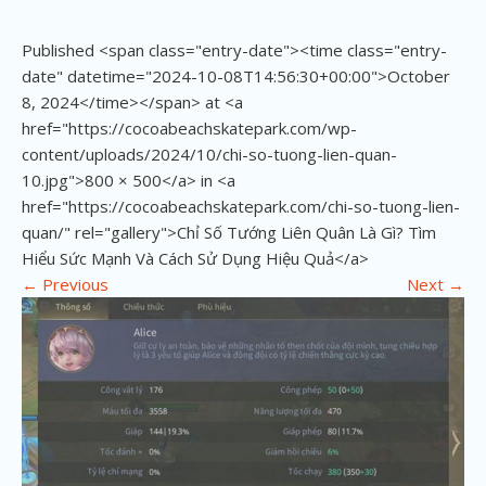
Published <span class="entry-date"><time class="entry-
date" datetime="2024-10-08T14:56:30+00:00">October
8, 2024</time></span> at <a
href="https://cocoabeachskatepark.com/wp-
content/uploads/2024/10/chi-so-tuong-lien-quan-
10.jpg">800 × 500</a> in <a
href="https://cocoabeachskatepark.com/chi-so-tuong-lien-
quan/" rel="gallery">Chỉ Số Tướng Liên Quân Là Gì? Tìm
Hiểu Sức Mạnh Và Cách Sử Dụng Hiệu Quả</a>
←
Previous
Next
→