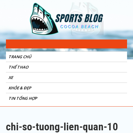
Sports Blog
Cocoa Beach
TRANG CHỦ
THỂ THAO
XE
KHỎE & ĐẸP
TIN TỔNG HỢP
chi-so-tuong-lien-quan-10