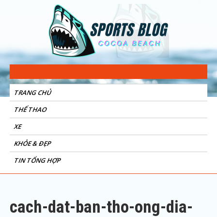
Sports Blog
Cocoa Beach
TRANG CHỦ
THỂ THAO
XE
KHỎE & ĐẸP
TIN TỔNG HỢP
cach-dat-ban-tho-ong-dia-