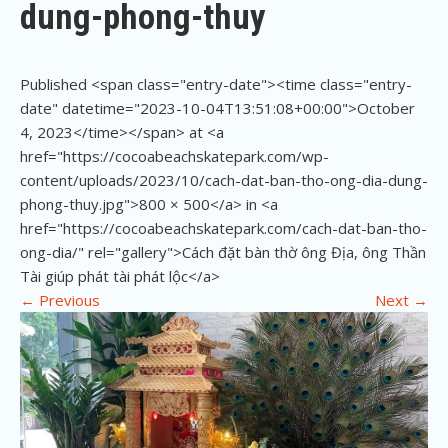
dung-phong-thuy
Published <span class="entry-date"><time class="entry-
date" datetime="2023-10-04T13:51:08+00:00">October
4, 2023</time></span> at <a
href="https://cocoabeachskatepark.com/wp-
content/uploads/2023/10/cach-dat-ban-tho-ong-dia-dung-
phong-thuy.jpg">800 × 500</a> in <a
href="https://cocoabeachskatepark.com/cach-dat-ban-tho-
ong-dia/" rel="gallery">Cách đặt bàn thờ ông Địa, ông Thần
Tài giúp phát tài phát lộc</a>
←
Previous
Next
→