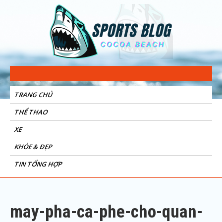
Sports Blog
Cocoa Beach
TRANG CHỦ
THỂ THAO
XE
KHỎE & ĐẸP
TIN TỔNG HỢP
may-pha-ca-phe-cho-quan-