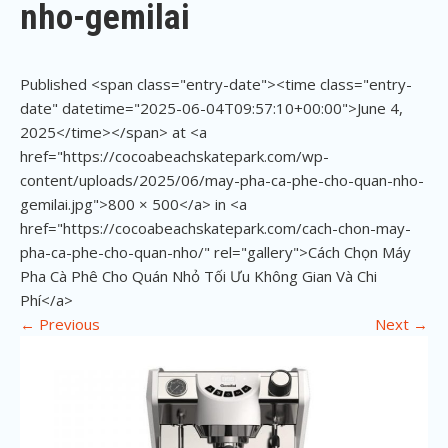
nho-gemilai
Published <span class="entry-date"><time class="entry-
date" datetime="2025-06-04T09:57:10+00:00">June 4,
2025</time></span> at <a
href="https://cocoabeachskatepark.com/wp-
content/uploads/2025/06/may-pha-ca-phe-cho-quan-nho-
gemilai.jpg">800 × 500</a> in <a
href="https://cocoabeachskatepark.com/cach-chon-may-
pha-ca-phe-cho-quan-nho/" rel="gallery">Cách Chọn Máy
Pha Cà Phê Cho Quán Nhỏ Tối Ưu Không Gian Và Chi
Phí</a>
←
Previous
Next
→